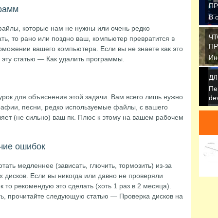
П
рамм
В 
10
файлы, которые нам не нужны или очень редко
но
ЧТ
ать, то рано или поздно ваш, компьютер превратится в
П
орможении вашего компьютера. Если вы не знаете как это
Ин
 эту статью — Как удалить программы.
на
На
ДЛ
Пе
рок для объяснения этой задачи. Вам всего лишь нужно
de
рафии, песни, редко используемые файлы, с вашего
ук
ляет (не сильно) ваш пк. Плюс к этому на вашем рабочем
чие ошибок
тать медленнее (зависать, глючить, тормозить) из-за
 дисков. Если вы никогда или давно не проверяли
 то рекомендую это сделать (хоть 1 раз в 2 месяца).
ать, прочитайте следующую статью — Проверка дисков на