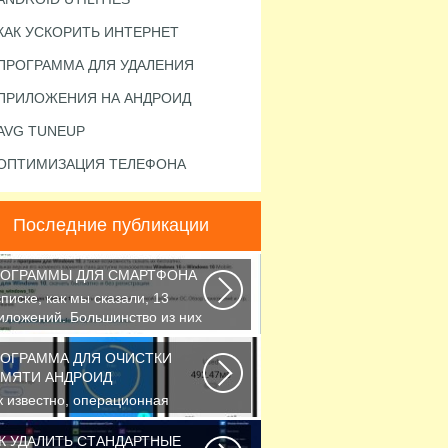
КАК УСКОРИТЬ ИНТЕРНЕТ
ПРОГРАММА ДЛЯ УДАЛЕНИЯ
ПРИЛОЖЕНИЯ НА АНДРОИД
AVG TUNEUP
ОПТИМИЗАЦИЯ ТЕЛЕФОНА
Последние публикации
ОГРАММЫ ДЛЯ СМАРТФОНА
списке, как мы сказали, 13
иложений. Большинство из них
осс-платформенные...
ОГРАММА ДЛЯ ОЧИСТКИ
МЯТИ АНДРОИД
к известно, операционная
стема Android, также как и
ndows, страдает...
К УДАЛИТЬ СТАНДАРТНЫЕ