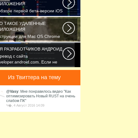
РИЛОЖЕНИЯ
обзоре первой бета-версии iOS
 мы рассказали вам, что в
вой версии...
О ТАКОЕ УДАЛЕННЫЕ
РИЛОЖЕНИЯ
струкции для Mac OS Chrome
чнет скачивать DMG-файл.
жмите Сохранить...
Я РАЗРАБОТЧИКОВ АНДРОИД
ревод с сайта
veloper.android.com. Если не
азано иное, этот контент...
Из Твиттера на тему
@
Vasy
: Мне понравилось видео "Как
оптимизировать Новый RUST на очень
слабом ПК"
Ч�, 4 Август 2016 14:09