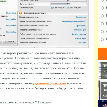
мпьютером регулярно, он начинает заполнятся
русами. После чего ваш компьютер тормозит или
мпьютер блокируется, и чтобы дальше на нем работать
ПР
Рано или поздно вы задаетесь вопросом — «?». После
В 
и компьютера, он начинает постепенно работать всё
пр
ходит это из-за того что, компьютер наполняется
кр
мами, неправильное
удаление программ
и многое
ПР
нностью могу сказать «Сегодня ваш пк будет работать
ПА
Ка
си
ии вашего компьютера ? Поехали!
Wi
КА