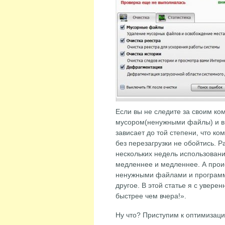
Если вы не следите за своим ко
мусором(ненужными файлы) и ви
зависает до той степени, что ко
без перезагрузки не обойтись. 
нескольких недель использовани
медленнее и медленнее. А проис
ненужными файлами и програм
другое. В этой статье я с увере
быстрее чем вчера!».
Ну что? Приступим к оптимизац