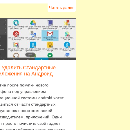
Читать далее
к Удалить Стандартные
иложения на Андроид
гие после покупки нового
ефона под управлением
рационной системы android хотят
виться от части стандартных,
дустановленных компанией
изводителем, приложений. Одни
т просто почистить свой гаджет,
гие таким образом хотят увеличить