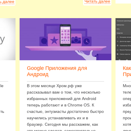
Читать далее
ь далее
Google Приложения для
Ка
Андроид
Пр
le
В этом месяце Хром.рф уже
Мно
рассказывал вам о том, что несколько
тел
избранных приложений для Android
опе
теперь работают и в Chrome OS. К
изба
ть
счастью, энтузиасты достаточно быстро
пре
научились устанавливать их и в
про
браузер. Сегодня мы расскажем, как
хотя
это можно сделать самостоятельно.
дру