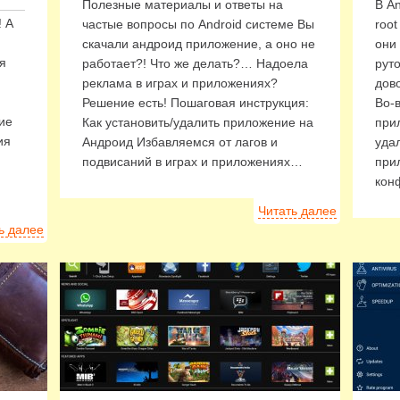
Полезные материалы и ответы на
В A
! А
частые вопросы по Android системе Вы
root
скачали андроид приложение, а оно не
они 
я
работает?! Что же делать?… Надоела
рут
реклама в играх и приложениях?
дово
Решение есть! Пошаговая инструкция:
Во-в
кие
Как установить/удалить приложение на
при
ия
Андроид Избавляемся от лагов и
уда
подвисаний в играх и приложениях…
при
кон
Читать далее
ь далее