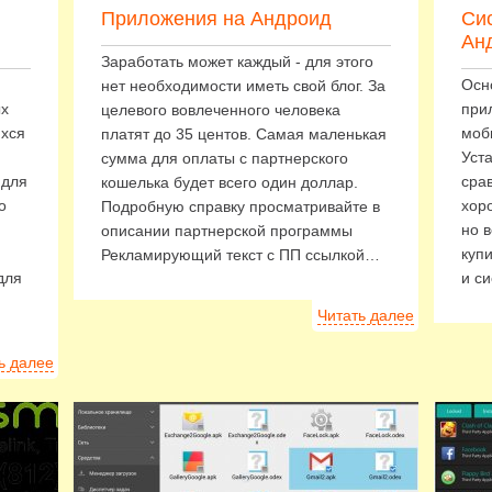
Приложения на Андроид
Си
Ан
Заработать может каждый - для этого
Осн
нет необходимости иметь свой блог. За
ых
при
целевого вовлеченного человека
ихся
моб
платят до 35 центов. Самая маленькая
Уст
сумма для оплаты с партнерского
 для
сра
кошелька будет всего один доллар.
о
хор
Подробную справку просматривайте в
но 
описании партнерской программы
куп
Рекламирующий текст с ПП ссылкой…
для
и с
Читать далее
ь далее