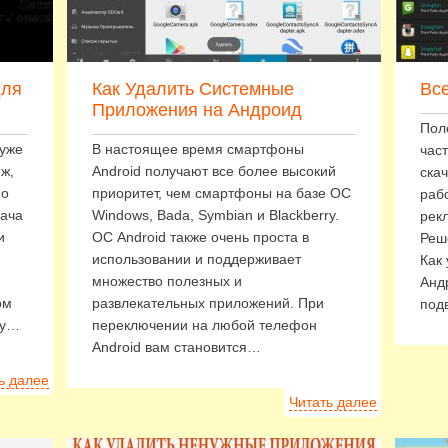
для
Как Удалить Системные
Вс
Приложения на Андроид
Пол
 уже
В настоящее время смартфоны
час
ж,
Android получают все более высокий
ска
но
приоритет, чем смартфоны на базе ОС
раб
дача
Windows, Bada, Symbian и Blackberry.
рек
и
ОС Android также очень проста в
Реш
использовании и поддерживает
Как
множество полезных и
Анд
ом
развлекательных приложений. При
под
му…
переключении на любой телефон
Android вам становится…
ь далее
Читать далее