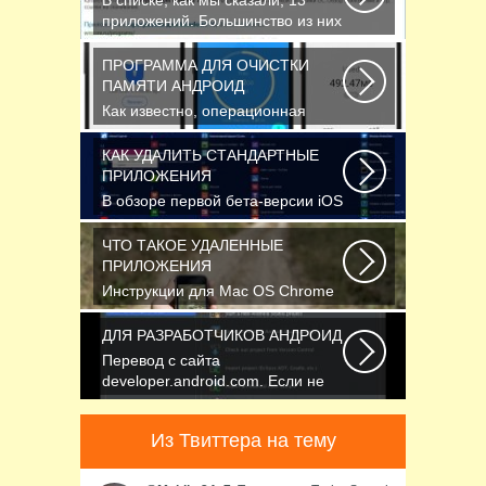
В списке, как мы сказали, 13
приложений. Большинство из них
кросс-платформенные...
ПРОГРАММА ДЛЯ ОЧИСТКИ
ПАМЯТИ АНДРОИД
Как известно, операционная
система Android, также как и
Windows, страдает...
КАК УДАЛИТЬ СТАНДАРТНЫЕ
ПРИЛОЖЕНИЯ
В обзоре первой бета-версии iOS
10 мы рассказали вам, что в
новой версии...
ЧТО ТАКОЕ УДАЛЕННЫЕ
ПРИЛОЖЕНИЯ
Инструкции для Mac OS Chrome
начнет скачивать DMG-файл.
Нажмите Сохранить...
ДЛЯ РАЗРАБОТЧИКОВ АНДРОИД
Перевод с сайта
developer.android.com. Если не
указано иное, этот контент...
Из Твиттера на тему