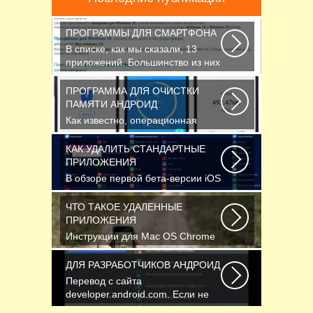
ПРОГРАММЫ ДЛЯ СМАРТФОНА
В списке, как мы сказали, 13
приложений. Большинство из них
кросс-платформенные...
ПРОГРАММА ДЛЯ ОЧИСТКИ
ПАМЯТИ АНДРОИД
Как известно, операционная
система Android, также как и
Windows, страдает...
КАК УДАЛИТЬ СТАНДАРТНЫЕ
ПРИЛОЖЕНИЯ
В обзоре первой бета-версии iOS
10 мы рассказали вам, что в
новой версии...
ЧТО ТАКОЕ УДАЛЕННЫЕ
ПРИЛОЖЕНИЯ
Инструкции для Mac OS Chrome
начнет скачивать DMG-файл.
Нажмите Сохранить...
ДЛЯ РАЗРАБОТЧИКОВ АНДРОИД
Перевод с сайта
developer.android.com. Если не
указано иное, этот контент...