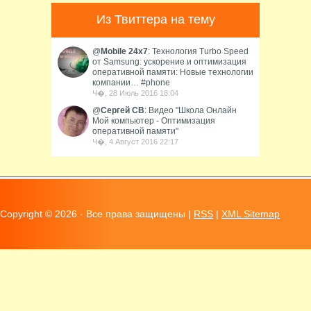
Из Твиттера на тему
@
Mobile 24x7
: Технология Turbo Speed
от Samsung: ускорение и оптимизация
оперативной памяти: Новые технологии
компании… #phone
Ч�, 28 Июль 2016 18:04
@
Сергей СВ
: Видео "Школа Онлайн
Мой компьютер - Оптимизация
оперативной памяти"
Ч�, 4 Август 2016 22:17
Copyright ©
2026 - Все права защищены |
RSS
|
XML Sitemap