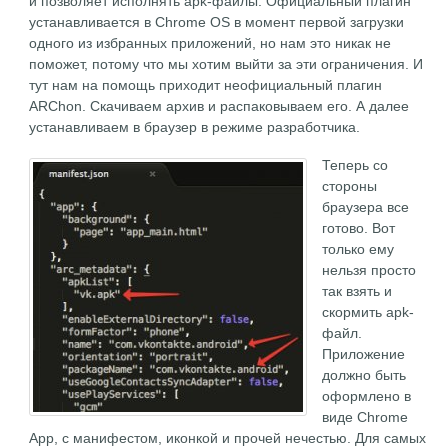
и позволяет исполнять apk-файлы. Официальный плагин
устанавливается в Chrome OS в момент первой загрузки
одного из избранных приложений, но нам это никак не
поможет, потому что мы хотим выйти за эти ограничения. И
тут нам на помощь приходит неофициальный плагин
ARChon. Скачиваем архив и распаковываем его. А далее
устанавливаем в браузер в режиме разработчика.
Теперь со
стороны
браузера все
готово. Вот
только ему
нельзя просто
так взять и
скормить apk-
файл.
Приложение
должно быть
оформлено в
виде Chrome
App, с манифестом, иконкой и прочей нечестью. Для самых