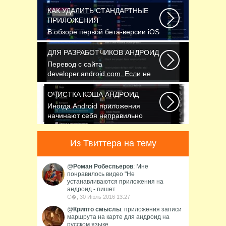
Windows, страдает...
КАК УДАЛИТЬ СТАНДАРТНЫЕ
ПРИЛОЖЕНИЯ
В обзоре первой бета-версии iOS
10 мы рассказали вам, что в
новой версии...
ДЛЯ РАЗРАБОТЧИКОВ АНДРОИД
Перевод с сайта
developer.android.com. Если не
указано иное, этот контент...
ОЧИСТКА КЭША АНДРОИД
Иногда Android приложения
начинают себя неправильно
вести. Прежде чем качать...
Из Твиттера на тему
@
Роман Робеспьеров
: Мне
понравилось видео "Не
устанавливаются приложения на
андроид - пишет
С�, 30 Июль 2016 13:27
@
Крипто смыслы
: приложения записи
маршрута на карте для андроид на
русском языке