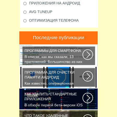
ПРИЛОЖЕНИЯ НА АНДРОИД
AVG TUNEUP
ОПТИМИЗАЦИЯ ТЕЛЕФОНА
Последние публикации
ПРОГРАММЫ ДЛЯ СМАРТФОНА
В списке, как мы сказали, 13
приложений. Большинство из них
кросс-платформенные...
ПРОГРАММА ДЛЯ ОЧИСТКИ
ПАМЯТИ АНДРОИД
Как известно, операционная
система Android, также как и
Windows, страдает...
КАК УДАЛИТЬ СТАНДАРТНЫЕ
ПРИЛОЖЕНИЯ
В обзоре первой бета-версии iOS
10 мы рассказали вам, что в
новой версии...
ЧТО ТАКОЕ УДАЛЕННЫЕ