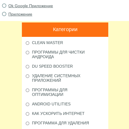
Ok Google Приложение
Приложение
Категории
CLEAN MASTER
ПРОГРАММЫ ДЛЯ ЧИСТКИ
АНДРОИДА
DU SPEED BOOSTER
УДАЛЕНИЕ СИСТЕМНЫХ
ПРИЛОЖЕНИЙ
ПРОГРАММЫ ДЛЯ
ОПТИМИЗАЦИИ
ANDROID UTILITIES
КАК УСКОРИТЬ ИНТЕРНЕТ
ПРОГРАММА ДЛЯ УДАЛЕНИЯ