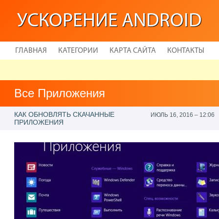
УСКОРЕНИЕ ANDROID
ГЛАВНАЯ
КАТЕГОРИИ
КАРТА САЙТА
КОНТАКТЫ
Все Приложения
КАК ОБНОВЛЯТЬ СКАЧАННЫЕ
ИЮЛЬ 16, 2016 – 12:06
ПРИЛОЖЕНИЯ