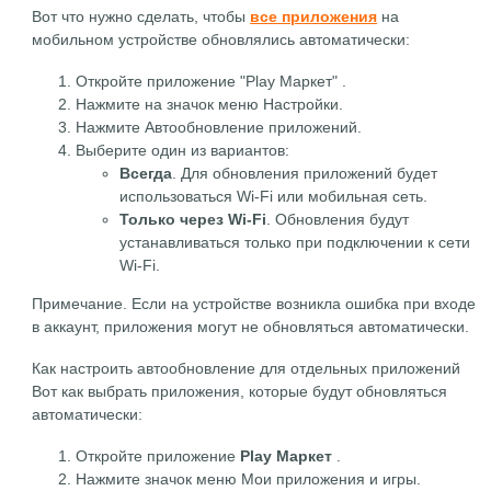
Вот что нужно сделать, чтобы
все приложения
на
мобильном устройстве обновлялись автоматически:
Откройте приложение "Play Маркет" .
Нажмите на значок меню Настройки.
Нажмите Автообновление приложений.
Выберите один из вариантов:
Всегда
. Для обновления приложений будет
использоваться Wi-Fi или мобильная сеть.
Только через Wi-Fi
. Обновления будут
устанавливаться только при подключении к сети
Wi-Fi.
Примечание. Если на устройстве возникла ошибка при входе
в аккаунт, приложения могут не обновляться автоматически.
Как настроить автообновление для отдельных приложений
Вот как выбрать приложения, которые будут обновляться
автоматически:
Откройте приложение
Play Маркет
.
Нажмите значок меню Мои приложения и игры.